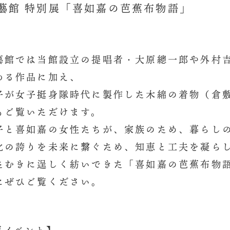
藝館 特別展「喜如嘉の芭蕉布物語」
藝館では当館設立の提唱者・大原總一郎や外村
わる作品に加え、
子が女子挺身隊時代に製作した木綿の着物（倉
もご覧いただけます。
子と喜如嘉の女性たちが、家族のため、暮らし
化の誇りを未来に繋ぐため、知恵と工夫を凝ら
たむきに逞しく紡いできた「喜如嘉の芭蕉布物
にぜひご覧ください。