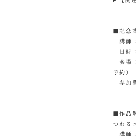
【関
■記念
講師：
日時：令
会場：
予約）
参加費
■作品
つわる
講師：