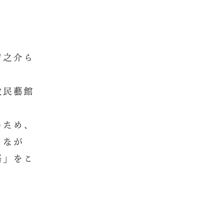
吉之介ら
敷民藝館
のため、
しなが
語」をこ