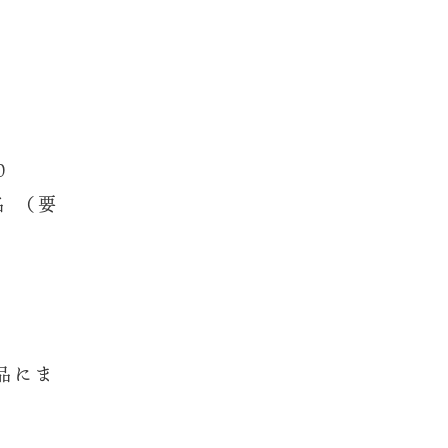
00
名 （要
品にま