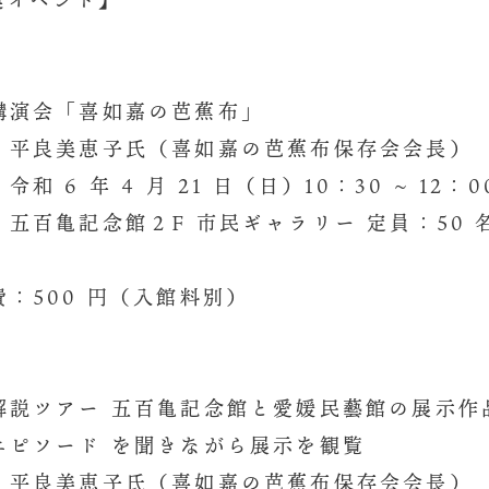
連イベント】
講演会「喜如嘉の芭蕉布」
平良美恵子氏（喜如嘉の芭蕉布保存会会長）
和 6 年 4 月 21 日（日）10：30 ∼ 12：
五百亀記念館２F 市民ギャラリー 定員：50 
：500 円（入館料別）
解説ツアー 五百亀記念館と愛媛民藝館の展示作
エピソード を聞きながら展示を観覧
平良美恵子氏（喜如嘉の芭蕉布保存会会長）