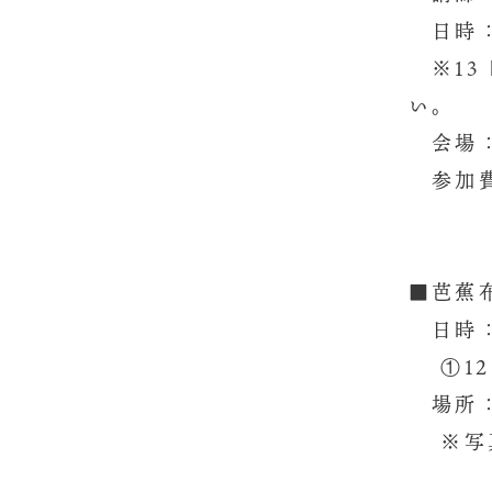
日時：令
※13 
い。
会場：
参加費
■芭蕉
日時：令
①12：
場所：
※写真