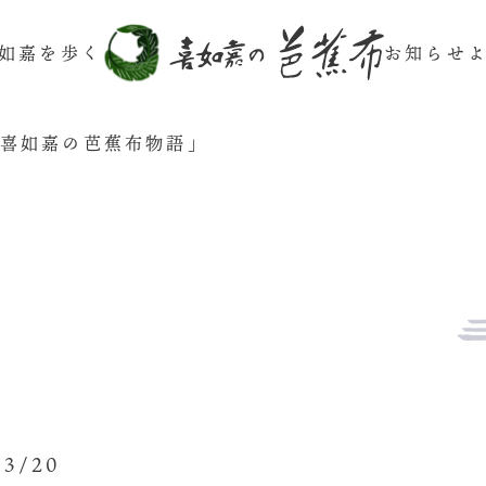
如嘉を歩く
お知らせ
「喜如嘉の芭蕉布物語」
03/20