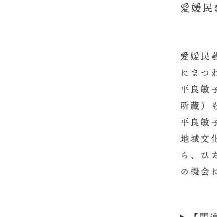
愛媛民
愛媛民
にまつ
平良敏
所蔵）
平良敏
地域文
ら、ひ
の機会