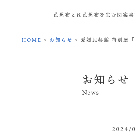
芭蕉布とは
芭蕉布を生む
図案
喜
HOME
>
お知らせ
>
愛媛民藝館 特別展
お知らせ
News
2024/