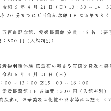
和 6 年 4 月 21 日（日）13：30 ∼ 14：
時 20 分までに五百亀記念館１F にお集まり
五百亀記念館、愛媛民藝館 定員：15 名 （
：500 円（入館料別）
布着物羽織体験 芭蕉布の軽さや質感を身近に
和 6 年 4 月 21 日（日）
00 ∼ 13：00 ②15：00 ∼ 16：00
愛媛民藝館１F 参加費：300 円（入館料別）
撮影可 ※華美なお化粧や香水等はお控え く