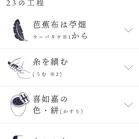
23の工程
芭蕉布は苧畑
から
ウーバタケ※1
糸を績む
(うむ ※2)
喜如嘉の
色・絣
(かすり)