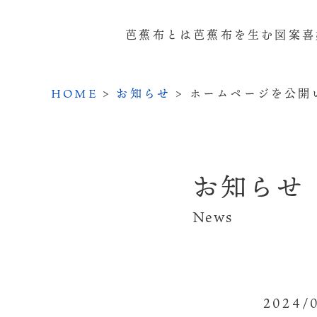
芭蕉布とは
芭蕉布を生む
図案
喜
HOME
>
お知らせ
>
ホームページを公開
お知らせ
News
2024/