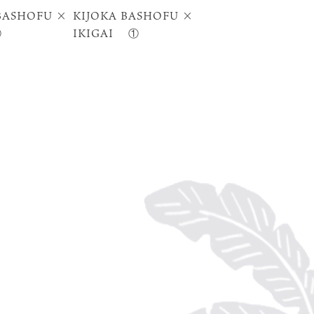
BASHOFU ×
KIJOKA BASHOFU ×
②
IKIGAI ①
を