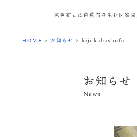
芭蕉布とは
芭蕉布を生む
図案
喜
HOME
>
お知らせ
>
kijokabashofu
お知らせ
News